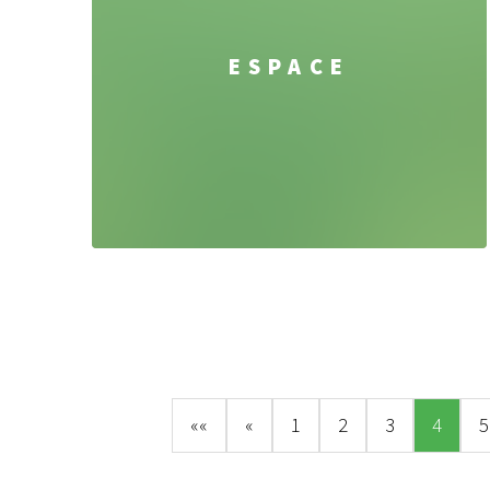
ESPACE
««
«
1
2
3
4
5