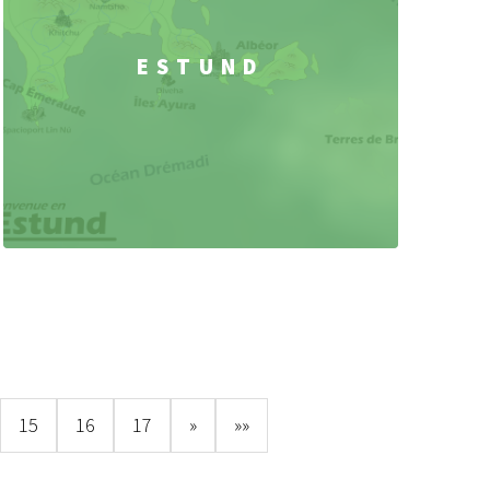
ESTUND
15
16
17
»
»»