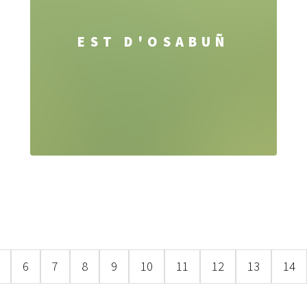
EST D'OSABUÑ
6
7
8
9
10
11
12
13
14