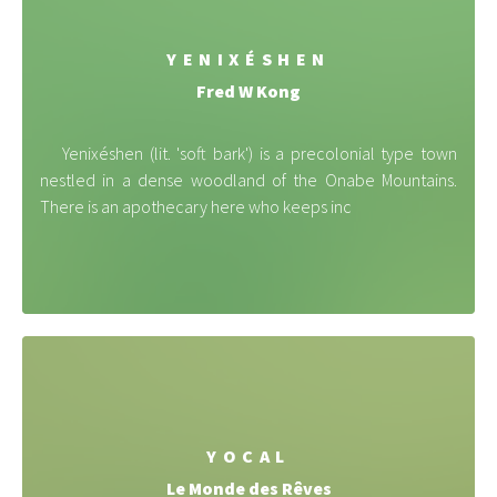
YENIXÉSHEN
Fred W Kong
Yenixéshen (lit. 'soft bark') is a precolonial type town
nestled in a dense woodland of the Onabe Mountains.
There is an apothecary here who keeps inc
YOCAL
Le Monde des Rêves