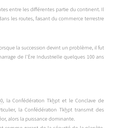
 entre les différentes partie du continent. Il
ns les routes, faisant du commerce terrestre
sque la succession devint un problème, il fut
marrage de l'Ère Industrielle quelques 100 ans
40
, la Confédération Tkḫpt et le Conclave de
rticulier, la Confédération Tkḫpt transmit des
or, alors la puissance dominante.
 et comme garant de la sécurité de la planète.