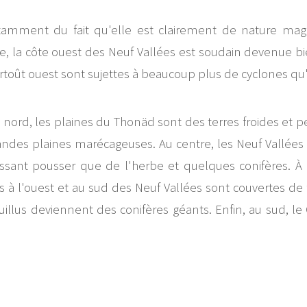
tamment du fait qu'elle est clairement de nature ma
ûte, la côte ouest des Neuf Vallées est soudain devenue b
surtoût ouest sont sujettes à beaucoup plus de cyclones q
 nord, les plaines du Thonäd sont des terres froides et pe
grandes plaines marécageuses. Au centre, les Neuf Vallées
issant pousser que de l'herbe et quelques conifères. À 
 à l'ouest et au sud des Neuf Vallées sont couvertes de 
euillus deviennent des conifères géants. Enfin, au sud, 
.