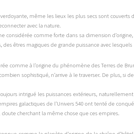
verdoyante, même les lieux les plus secs sont couverts d’
reconnecter avec la nature.
me considérée comme forte dans sa dimension d’origine, 
ts, des êtres magiques de grande puissance avec lesquels l
idérée comme à l’origine du phénomène des Terres de Br
mbien sophistiqué, n’arrive à le traverser. De plus, si d
ours intrigué les puissances extérieurs, naturellement
rs empires galactiques de l’Univers 540 ont tenté de conquér
 nul doute cherchant la même chose que ces empires.
connue comme la planète d’origine de la chaîne d’hôtel