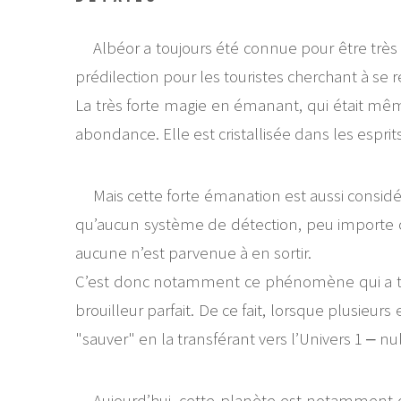
Albéor a toujours été connue pour être très 
prédilection pour les touristes cherchant à se 
La très forte magie en émanant, qui était mê
abondance. Elle est cristallisée dans les espri
Mais cette forte émanation est aussi cons
qu’aucun système de détection, peu importe co
aucune n’est parvenue à en sortir.
C’est donc notamment ce phénomène qui a touj
brouilleur parfait. De ce fait, lorsque plusieu
"sauver" en la transférant vers l’Univers 1 ‒
Aujourd’hui, cette planète est notamment 