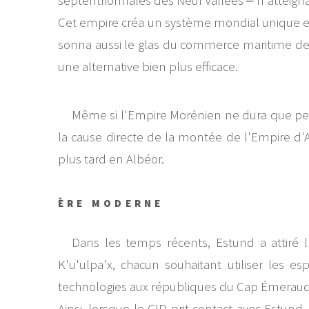
septentrionnales des Neuf Vallées ‒ n'atteign
Cet empire créa un système mondial unique en 
sonna aussi le glas du commerce maritime de
une alternative bien plus efficace.
Même si l'Empire Morénien ne dura que peu 
la cause directe de la montée de l'Empire d'A
plus tard en Albéor.
ÈRE MODERNE
Dans les temps récents, Estund a attiré l
K'u'ulpa'x, chacun souhaitant utiliser les es
technologies aux républiques du Cap Émeraude,
Ainsi, lorsque le CID prit contact avec Estun