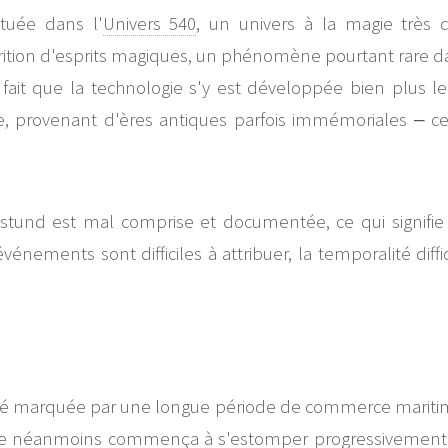
tuée dans l'
Univers 540
, un univers à la magie très
arition d'esprits magiques, un phénomène pourtant rare dan
it que la technologie s'y est développée bien plus le
, provenant d'ères antiques parfois immémoriales ‒ cert
'Estund est mal comprise et documentée, ce qui signifie
vénements sont difficiles à attribuer, la temporalité diff
a été marquée par une longue période de commerce mariti
 néanmoins commença à s'estomper progressivement il y