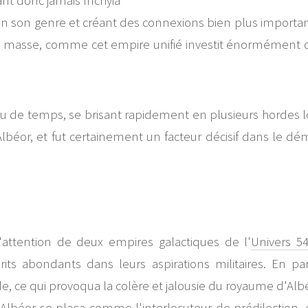
ant donc jamais Inchyia
son genre et créant des connexions bien plus importantes
 masse, comme cet empire unifié investit énormément da
de temps, se brisant rapidement en plusieurs hordes lor
lbéor, et fut certainement un facteur décisif dans le dé
'attention de deux empires galactiques de l'
Univers 5
prits abondants dans leurs aspirations militaires. En pa
 ce qui provoqua la colère et jalousie du royaume d'Albé
d, Albéor se plaça comme l'interlocuteur de prédilection,