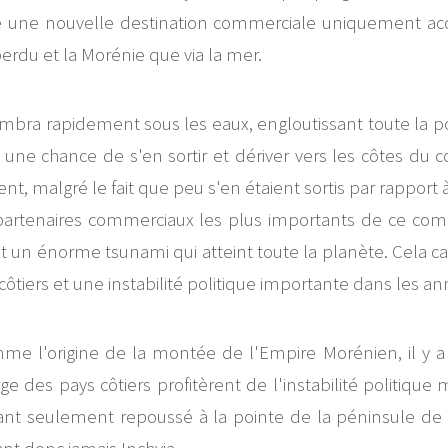
le une nouvelle destination commerciale uniquement acce
erdu et la Morénie que via la mer.
ombra rapidement sous les eaux, engloutissant toute la po
 une chance de s'en sortir et dériver vers les côtes du
t, malgré le fait que peu s'en étaient sortis par rapport à
s partenaires commerciaux les plus importants de ce co
et un énorme tsunami qui atteint toute la planète. Cel
tiers et une instabilité politique importante dans les ann
 l'origine de la montée de l'Empire Morénien, il y a 
e des pays côtiers profitèrent de l'instabilité politique
tant seulement repoussé à la pointe de la péninsule de 