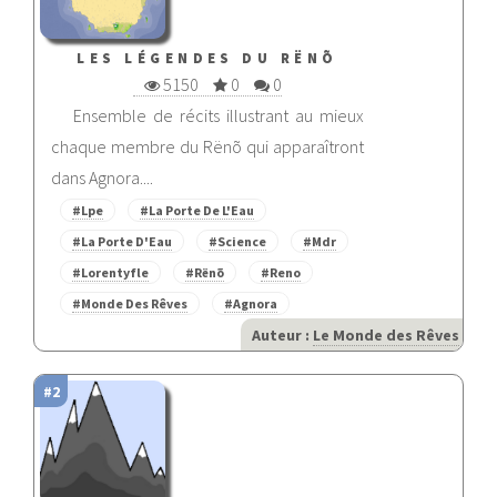
LES LÉGENDES DU RËNÕ
5150
0
0
Ensemble de récits illustrant au mieux
chaque membre du Rënõ qui apparaîtront
dans Agnora....
#Lpe
#La Porte De L'Eau
#La Porte D'Eau
#Science
#Mdr
#Lorentyfle
#Rënõ
#Reno
#Monde Des Rêves
#Agnora
Auteur :
Le Monde des Rêves
#2