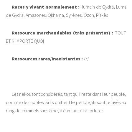
Races y vivant normalement :
Humain de Gydrä, Lums
de Gydrä, Amazones, Okhama, Syrènes, Özon, Piskès
Ressource marchandables (très présentes) :
TOUT
ET N’IMPORTE QUOI
Ressources rares/inexistantes :
///
Les nekos sont considérés, tant qu'il reste dans leur peuple,
comme des nobles. Si ils quittent le peuple, ils sont relayés au
rang de criminels sans âme, à éliminer et à torturer.