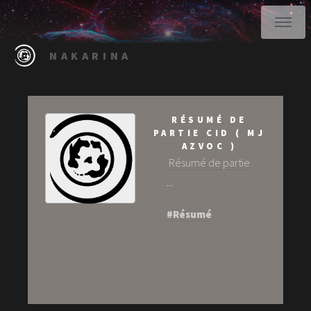
NAKARINA
RÉSUMÉ DE
PARTIE CID ( MJ
AZVOC )
Résumé de partie
...
#Résumé