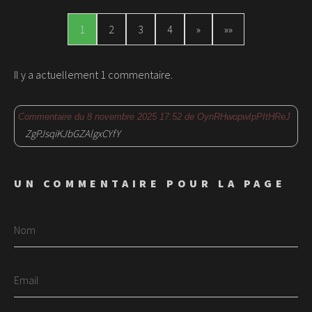
1
2
3
4
»
»»
Il y a actuellement 1 commentaire.
Commentaire du 8 novembre 2025 17:52 de OynRHwopwIpPItHReJ
ZgPJsqiKJbGZAlgxCYfY
UN COMMENTAIRE POUR LA PAGE