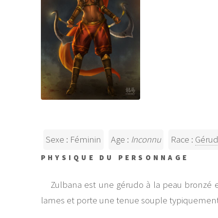
Sexe : Féminin
Age :
Inconnu
Race :
Géru
PHYSIQUE DU PERSONNAGE
Zulbana est une gérudo à la peau bronzé et 
lames et porte une tenue souple typiquement