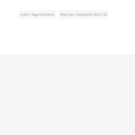
Auteur : Taogura Hametsu
Mise à jour : 3 septembre 2022 17:32