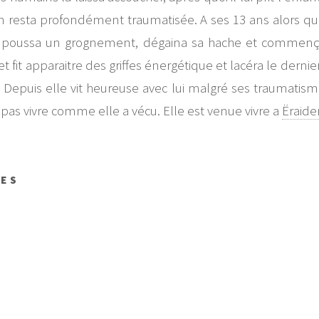
t en resta profondément traumatisée. A ses 13 ans alors
il poussa un grognement, dégaina sa hache et commença
et fit apparaitre des griffes énergétique et lacéra le dernier
epuis elle vit heureuse avec lui malgré ses traumatismes,
pas vivre comme elle a vécu. Elle est venue vivre a
Ëraide
RES