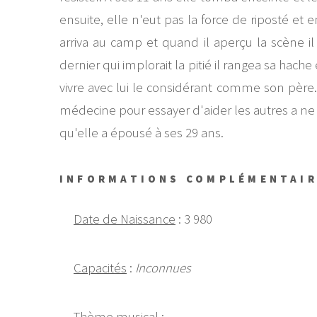
ensuite, elle n'eut pas la force de riposté e
arriva au camp et quand il aperçu la scène 
dernier qui implorait la pitié il rangea sa hache 
vivre avec lui le considérant comme son père. D
médecine pour essayer d'aider les autres a ne 
qu'elle a épousé à ses 29 ans.
INFORMATIONS COMPLÉMENTAI
Date de Naissance
: 3 980
Capacités
:
Inconnues
Thème musical :