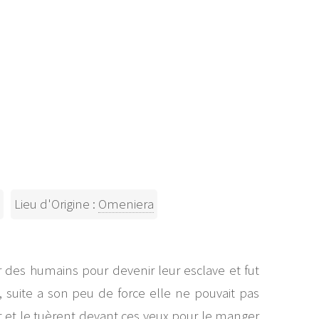
Lieu d'Origine :
Omeniera
r des humains pour devenir leur esclave et fut
, suite a son peu de force elle ne pouvait pas
ant et le tuèrent devant ces yeux pour le manger