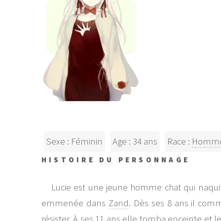
Sexe : Féminin
Age : 34 ans
Race :
Homme 
HISTOIRE DU PERSONNAGE
Lucie est une jeune homme chat qui naqui
emmenée dans
Zand
. Dès ses 8 ans il comm
résister. À ses 11 ans elle tomba enceinte et l