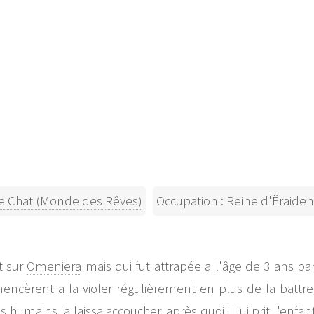
Chat (Monde des Rêves)
Occupation : Reine d'Ëraiden
t sur
Omeniera
mais qui fut attrapée a l'âge de 3 ans pa
encèrent a la violer régulièrement en plus de la battre
es humains la laissa accoucher, après quoi il lui prit l'enf