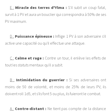
E :
Miracle des terres d'Ylma :
S'il subit un coup fatal,
survit à 1 PV et aura un bouclier qui correspondra à 50% de ses
PV maximum.
D :
Puissance épineuse :
Inflige 1 PV à son adversaire s'il
active une capacité ou qu'il effectue une attaque.
C :
Calme et rage :
Contre un tour, il enlève les effets de
tout les statuts mentaux qu'il a subit.
B :
Intimidation du guerrier :
Si ses adversaires ont
moins de 50 de volonté, et moins de 25% de leurs PV, ils
doivent roll 1d5, et s'ils font 5 ou plus, ils fuieront le combat.
A :
Contre-distant :
Ne tient pas compte de la distance