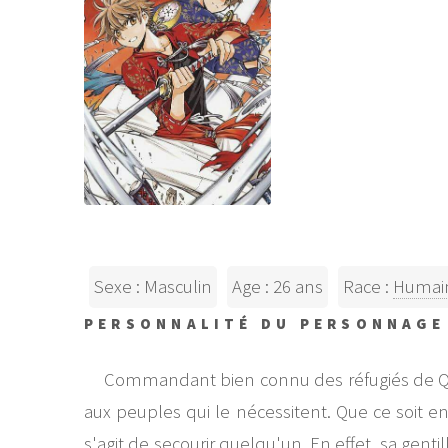
Sexe : Masculin
Age : 26 ans
Race :
Humai
PERSONNALITÉ DU PERSONNAGE
Commandant bien connu des réfugiés de Quor
aux peuples qui le nécessitent. Que ce soit en s
s'agit de secourir quelqu'un. En effet, sa gen