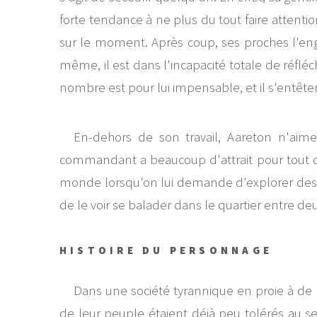
forte tendance à ne plus du tout faire attenti
sur le moment. Après coup, ses proches l'eng
même, il est dans l'incapacité totale de réflé
nombre est pour lui impensable, et il s'entête
En-dehors de son travail, Aareton n'aime p
commandant a beaucoup d'attrait pour tout ce 
monde lorsqu'on lui demande d'explorer des ruin
de le voir se balader dans le quartier entre de
HISTOIRE DU PERSONNAGE
Dans une société tyrannique en proie à de
de leur peuple étaient déjà peu tolérés au sei