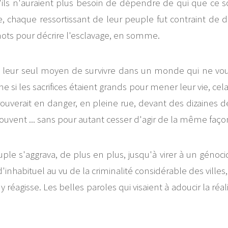
ils n'auraient plus besoin de dépendre de qui que ce soit
chaque ressortissant de leur peuple fut contraint de dépe
s mots pour décrire l'esclavage, en somme.
 leur seul moyen de survivre dans un monde qui ne voulait
i les sacrifices étaient grands pour mener leur vie, cela le
uverait en danger, en pleine rue, devant des dizaines de 
ouvent ... sans pour autant cesser d'agir de la même faço
le s'aggrava, de plus en plus, jusqu'à virer à un génoc
en d'inhabituel au vu de la criminalité considérable des vil
éagisse. Les belles paroles qui visaient à adoucir la réal