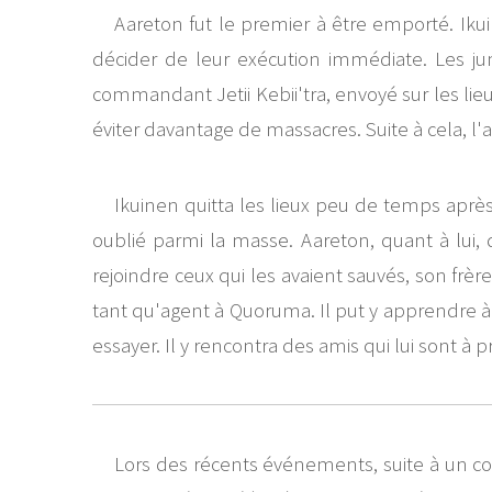
Aareton fut le premier à être emporté. Iku
décider de leur exécution immédiate. Les ju
commandant Jetii Kebii'tra, envoyé sur les lie
éviter davantage de massacres. Suite à cela, l'
Ikuinen quitta les lieux peu de temps après
oublié parmi la masse. Aareton, quant à lui,
rejoindre ceux qui les avaient sauvés, son frère
tant qu'agent à Quoruma. Il put y apprendre à m
essayer. Il y rencontra des amis qui lui sont à 
Lors des récents événements, suite à un com