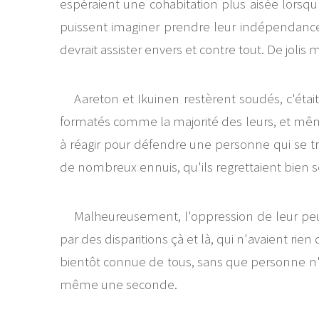
espéraient une cohabitation plus aisée lorsqu'
puissent imaginer prendre leur indépendance, 
devrait assister envers et contre tout. De joli
Aareton et Ikuinen restèrent soudés, c'était
formatés comme la majorité des leurs, et même s
à réagir pour défendre une personne qui se tro
de nombreux ennuis, qu'ils regrettaient bien s
Malheureusement, l'oppression de leur peup
par des disparitions çà et là, qui n'avaient ri
bientôt connue de tous, sans que personne n'y r
même une seconde.