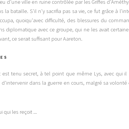
lieu d'une ville en ruine contrôlée par les Griffes d'Amét
 la bataille. S'il n'y sacrifia pas sa vie, ce fut grâce à l'
s'occupa, quoiqu'avec difficulté, des blessures du comm
ns diplomatique avec ce groupe, qui ne les avait certai
ant, ce serait suffisant pour Aareton.
RES
 est tenu secret, à tel point que même Lys, avec qui il pa
'intervenir dans la guerre en cours, malgré sa volonté d
i qui les reçoit ...