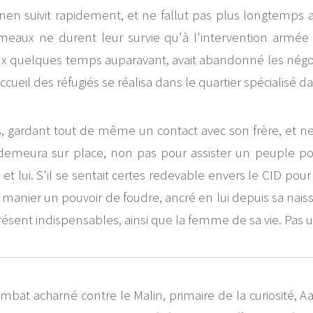
inen suivit rapidement, et ne fallut pas plus longtemps 
meaux ne durent leur survie qu'à l'intervention armée 
ux quelques temps auparavant, avait abandonné les négoci
accueil des réfugiés se réalisa dans le quartier spécialis
, gardant tout de même un contact avec son frère, et ne 
 demeura sur place, non pas pour assister un peuple pou
 et lui. S'il se sentait certes redevable envers le CID pour
anier un pouvoir de foudre, ancré en lui depuis sa naissa
présent indispensables, ainsi que la femme de sa vie. Pas un
bat acharné contre le Malin, primaire de la curiosité, Aa