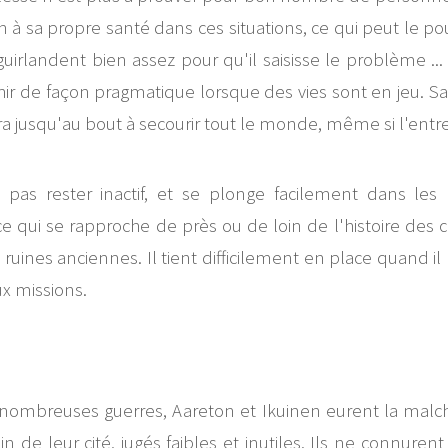
on à sa propre santé dans ces situations, ce qui peut le p
uirlandent bien assez pour qu'il saisisse le problème 
chir de façon pragmatique lorsque des vies sont en jeu. S
ra jusqu'au bout à secourir tout le monde, même si l'entr
as rester inactif, et se plonge facilement dans les liv
qui se rapproche de près ou de loin de l'histoire des ci
es anciennes. Il tient difficilement en place quand il n'a 
ux missions.
 nombreuses guerres, Aareton et Ikuinen eurent la malc
n de leur cité, jugés faibles et inutiles. Ils ne connuren