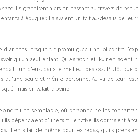
 visage. Ils grandirent alors en passant au travers de pse
enfants à éduquer. Ils avaient un toit au-dessus de leur t
ne d'années lorsque fut promulguée une loi contre l'exp
'avoir qu'un seul enfant. Qu'Aareton et Ikuinen soient né
endait l'un d'eux, dans le meilleur des cas. Plutôt que de
us qu'une seule et même personne. Au vu de leur ress
 risqué, mais en valait la peine.
rejoindre une semblable, où personne ne les connaîtrait,
'ils dépendaient d'une famille fictive, ils dormaient à tou
epos. Il en allait de même pour les repas, qu'ils prenaien