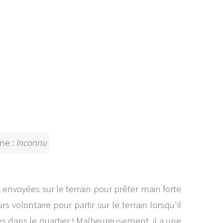
ine :
Inconnu
nvoyées sur le terrain pour prêter main forte
s volontaire pour partir sur le terrain lorsqu'il
es dans le quartier ! Malheureusement, il a une