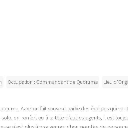
n
Occupation : Commandant de Quoruma
Lieu d'Orig
uma, Aareton fait souvent partie des équipes qui sont e
olo, en renfort ou à la tête d'autres agents, il est toujour
tillesse n'est plus à prouver pour bon nombre de personn