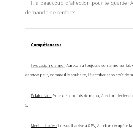
Il a beaucoup d'affection pour le quartier 
demande de renforts.
Compétences :
Invocation d'arme :
Aareton a toujours son arme sur lui, e
Aareton peut, comme il le souhaite, l'électrifier sans coût de 
Éclair divin :
Pour deux points de mana, Aareton déclenche u
5.
Mental d'acier :
Lorsqu'il arrive à 0 PV, Aareton récupère la