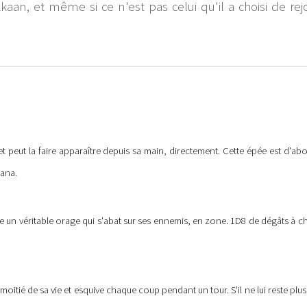
Akaan, et même si ce n'est pas celui qu'il a choisi de re
t peut la faire apparaître depuis sa main, directement. Cette épée est d'ab
mana.
n véritable orage qui s'abat sur ses ennemis, en zone. 1D8 de dégâts à cha
 moitié de sa vie et esquive chaque coup pendant un tour. S'il ne lui reste plu