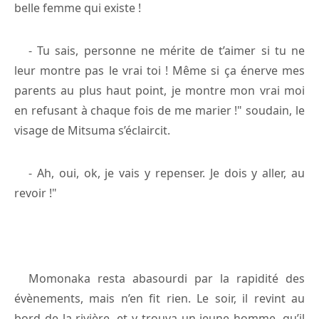
belle femme qui existe !
- Tu sais, personne ne mérite de t’aimer si tu ne
leur montre pas le vrai toi ! Même si ça énerve mes
parents au plus haut point, je montre mon vrai moi
en refusant à chaque fois de me marier !" soudain, le
visage de Mitsuma s’éclaircit.
- Ah, oui, ok, je vais y repenser. Je dois y aller, au
revoir !"
Momonaka resta abasourdi par la rapidité des
évènements, mais n’en fit rien. Le soir, il revint au
bord de la rivière, et y trouva un jeune homme, qu’il