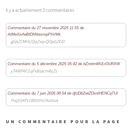
Il y a actuellement 3 commentaires.
Commentaire du 27 novembre 2025 11:55 de
AtMeXivfwBfDhNrexmpPhVMk
gGAZCMHUQqZxqvQOpGZEiD
Commentaire du 5 décembre 2025 05:42 de bZnntrnMULrOURXW
yTAWFAFZujFxBsacmRyZs
Commentaire du 7 juin 2026 08:54 de djUDbZwiZDxnIHENCqTUI
PxqSSKPcCBDOHLYAstVuk
UN COMMENTAIRE POUR LA PAGE